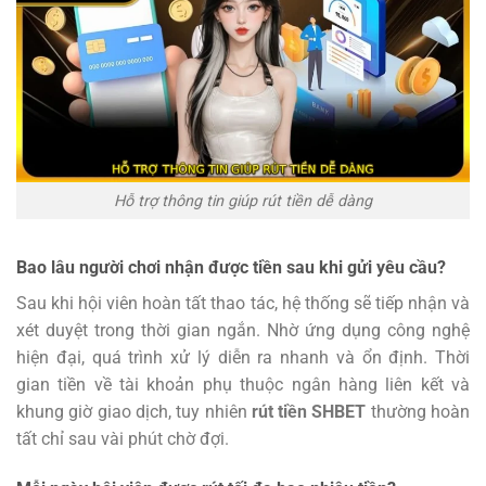
Hỗ trợ thông tin giúp rút tiền dễ dàng
Bao lâu người chơi nhận được tiền sau khi gửi yêu cầu?
Sau khi hội viên hoàn tất thao tác, hệ thống sẽ tiếp nhận và
xét duyệt trong thời gian ngắn. Nhờ ứng dụng công nghệ
hiện đại, quá trình xử lý diễn ra nhanh và ổn định. Thời
gian tiền về tài khoản phụ thuộc ngân hàng liên kết và
khung giờ giao dịch, tuy nhiên
rút tiền SHBET
thường hoàn
tất chỉ sau vài phút chờ đợi.