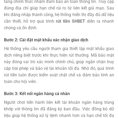
tảng chính thức nhằm đảm bảo an toàn thông tin. Truy cập
đúng địa chỉ giúp hạn chế rủi ro từ liên kết giả mạo. Sau
khi đăng nhập thành công, hệ thống hiển thị đầy đủ dữ liệu
cần thiết, hỗ trợ quá trình
rút tiền SHBET
diễn ra nhanh
chóng và ổn định.
Bước 2: Cài đặt mật khẩu xác nhận giao dịch
Hệ thống yêu cầu người tham gia thiết lập mật khẩu giao
dịch riêng biệt trước khi thực hiện rút thưởng. Mã bảo mật
này đóng vai trò xác minh chính chủ, giúp ngăn chặn truy
cập trái phép và bảo vệ tài khoản tối đa. Nhờ đó, quá trình
rút tiền luôn được kiểm soát chặt chẽ và đảm bảo tính an
toàn cho hội viên.
Bước 3: Kết nối ngân hàng cá nhân
Người chơi tiến hành liên kết tài khoản ngân hàng trùng
khớp với thông tin đã đăng ký ban đầu. Việc đồng bộ dữ
liệu giúp hệ thống xử lý lệnh nhanh hơn và hạn chế tối đa