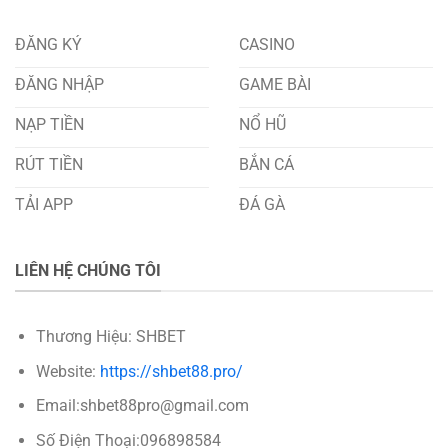
ĐĂNG KÝ
CASINO
ĐĂNG NHẬP
GAME BÀI
NẠP TIỀN
NỔ HŨ
RÚT TIỀN
BẮN CÁ
TẢI APP
ĐÁ GÀ
LIÊN HỆ CHÚNG TÔI
Thương Hiệu: SHBET
Website:
https://shbet88.pro/
Email:
shbet88pro@gmail.com
Số Điện Thoại:096898584