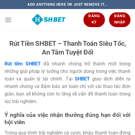
Bỏ
ADD ANYTHING HERE OR JUST REMOVE IT...
qua
ĐĂNG
ĐĂNG
nội
KÝ
NHẬP
dung
Rút Tiền SHBET – Thanh Toán Siêu Tốc,
An Tâm Tuyệt Đối
Rút tiền SHBET
đã nhanh chóng trở thành một trong
những giải pháp lý tưởng cho người dùng trong việc thanh
toán và quản lý tài chính. Tại
SHBET
giao dịch diễn ra
nhanh chóng và đảm bảo an toàn chỉ với vài thao tác đơn
giản, bạn sẽ không còn lo lắng về vấn đề thanh toán trong
lúc trải nghiệm.
Ý nghĩa của việc nhận thưởng đúng hạn đối với
hội viên
Trong quá trình trải nghiệm cá cược, khâu thanh toán đóng