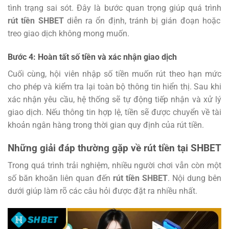
tình trạng sai sót. Đây là bước quan trọng giúp quá trình
rút tiền SHBET
diễn ra ổn định, tránh bị gián đoạn hoặc
treo giao dịch không mong muốn.
Bước 4: Hoàn tất số tiền và xác nhận giao dịch
Cuối cùng, hội viên nhập số tiền muốn rút theo hạn mức
cho phép và kiểm tra lại toàn bộ thông tin hiển thị. Sau khi
xác nhận yêu cầu, hệ thống sẽ tự động tiếp nhận và xử lý
giao dịch. Nếu thông tin hợp lệ, tiền sẽ được chuyển về tài
khoản ngân hàng trong thời gian quy định của rút tiền.
Những giải đáp thường gặp về rút tiền tại SHBET
Trong quá trình trải nghiệm, nhiều người chơi vẫn còn một
số băn khoăn liên quan đến
rút tiền SHBET
. Nội dung bên
dưới giúp làm rõ các câu hỏi được đặt ra nhiều nhất.