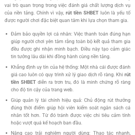
vai trò quan trọng trong việc đánh giá chất lượng dịch vụ
của nền tảng. Chính vì vậy,
rút tiền SHBET
luôn là yếu tố
được người chơi đặc biệt quan tâm khi lựa chọn tham gia.
Đảm bảo quyền lợi cá nhân: Việc thanh toán đúng hạn
giúp người chơi yên tâm rằng toàn bộ kết quả tham gia
đều được ghi nhận minh bạch. Điều này tạo cảm giác
tin tưởng lâu dài khi đồng hành cùng nền tảng.
Khẳng định uy tín của hệ thống: Một nhà cái được đánh
giá cao luôn có quy trình xử lý giao dịch rõ ràng. Khi
rút
tiền SHBET
diễn ra trơn tru, đó là minh chứng rõ ràng
cho độ tin cậy của trang web.
Giúp quản lý tài chính hiệu quả: Chủ động rút thưởng
đúng thời điểm giúp hội viên kiểm soát ngân sách cá
nhân tốt hơn. Từ đó tránh được việc chi tiêu cảm tính
hoặc vượt quá kế hoạch ban đầu.
Nâng cao trải nghiệm người dùng: Thao tác nhanh,