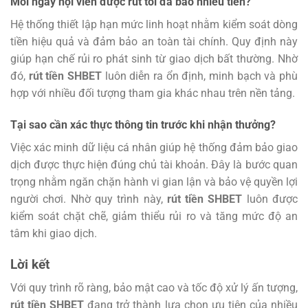
Mỗi ngày hội viên được rút tối đa bao nhiêu tiền?
Hệ thống thiết lập hạn mức linh hoạt nhằm kiểm soát dòng
tiền hiệu quả và đảm bảo an toàn tài chính. Quy định này
giúp hạn chế rủi ro phát sinh từ giao dịch bất thường. Nhờ
đó,
rút tiền SHBET
luôn diễn ra ổn định, minh bạch và phù
hợp với nhiều đối tượng tham gia khác nhau trên nền tảng.
Tại sao cần xác thực thông tin trước khi nhận thưởng?
Việc xác minh dữ liệu cá nhân giúp hệ thống đảm bảo giao
dịch được thực hiện đúng chủ tài khoản. Đây là bước quan
trọng nhằm ngăn chặn hành vi gian lận và bảo vệ quyền lợi
người chơi. Nhờ quy trình này,
rút tiền SHBET
luôn được
kiểm soát chặt chẽ, giảm thiểu rủi ro và tăng mức độ an
tâm khi giao dịch.
Lời kết
Với quy trình rõ ràng, bảo mật cao và tốc độ xử lý ấn tượng,
rút tiền SHBET
đang trở thành lựa chọn ưu tiên của nhiều