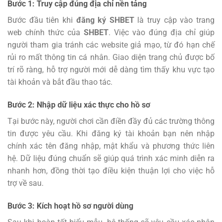
Bước 1: Truy cập đúng địa chỉ nền tảng
Bước đầu tiên khi
đăng ký SHBET
là truy cập vào trang
web chính thức của
SHBET
. Việc vào đúng địa chỉ giúp
người tham gia tránh các website giả mạo, từ đó hạn chế
rủi ro mất thông tin cá nhân. Giao diện trang chủ được bố
trí rõ ràng, hỗ trợ người mới dễ dàng tìm thấy khu vực tạo
tài khoản và bắt đầu thao tác.
Bước 2: Nhập dữ liệu xác thực cho hồ sơ
Tại bước này, người chơi cần điền đầy đủ các trường thông
tin được yêu cầu. Khi đăng ký tài khoản
bạn nên nhập
chính xác tên đăng nhập, mật khẩu và phương thức liên
hệ. Dữ liệu đúng chuẩn sẽ giúp quá trình xác minh diễn ra
nhanh hơn, đồng thời tạo điều kiện thuận lợi cho việc hỗ
trợ về sau.
Bước 3: Kích hoạt hồ sơ người dùng