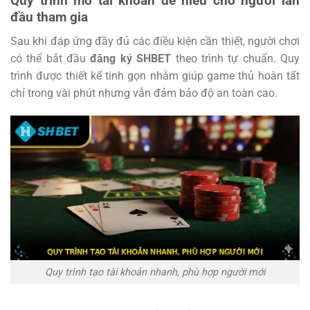
Quy trình mở tài khoản dễ hiểu cho người lần
đầu tham gia
Sau khi đáp ứng đầy đủ các điều kiện cần thiết, người chơi
có thể bắt đầu
đăng ký SHBET
theo trình tự chuẩn. Quy
trình được thiết kế tinh gọn nhằm giúp game thủ hoàn tất
chỉ trong vài phút nhưng vẫn đảm bảo độ an toàn cao.
Quy trình tạo tài khoản nhanh, phù hợp người mới